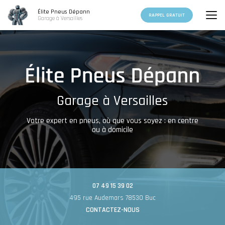
Aller
Élite Pneus Dépann
au
RAPPEL GRATUIT
Garage à Versailles
contenu
principal
Garage à Versailles
Votre expert en pneus, où que vous soyez : en centre
ou à domicile
07 49 15 39 02
495 rue Audemars 78530 Buc
CONTACTEZ-NOUS