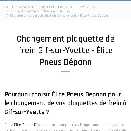
Accueil
Services de qualité par Élite Pneus Dépann à Versailles
Garage Gif-sur-Yvette - Élite Pneus Dépann
Changement plaquette de frein Gif-sur-Yvette - Élite Pneus Dépann
Changement plaquette de
frein Gif-sur-Yvette - Élite
Pneus Dépann
Pourquoi choisir Élite Pneus Dépann pour
le changement de vos plaquettes de frein à
Gif-sur-Yvette ?
Chez
Élite Pneus Dépann
, nous comprenons l'importance d'un système
de freinage efficace pour votre sécurité routière. Situés à proximité de