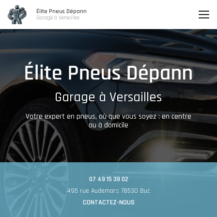
Aller
Élite Pneus Dépann
au
Garage à Versailles
contenu
principal
Garage à Versailles
Votre expert en pneus, où que vous soyez : en centre
ou à domicile
07 49 15 39 02
495 rue Audemars 78530 Buc
CONTACTEZ-NOUS