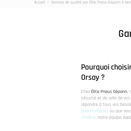
Accueil
Services de qualité par Élite Pneus Dépann à Vers
Ga
Pourquoi choisi
Orsay ?
Chez
Élite Pneus Dépann
, 
sécurité et de celle de vo
répondre à tous vos besoi
pneumatiques
ou que vou
citadine
, notre équipe exp