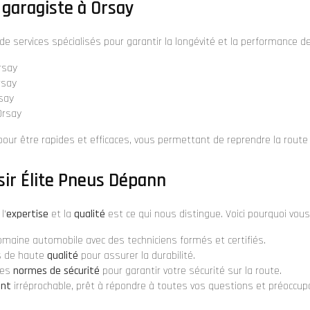
 garagiste à Orsay
services spécialisés pour garantir la longévité et la performance de 
rsay
rsay
say
Orsay
our être rapides et efficaces, vous permettant de reprendre la route
sir Élite Pneus Dépann
l'
expertise
et la
qualité
est ce qui nous distingue. Voici pourquoi vous 
maine automobile avec des techniciens formés et certifiés.
es de haute
qualité
pour assurer la durabilité.
des
normes de sécurité
pour garantir votre sécurité sur la route.
ent
irréprochable, prêt à répondre à toutes vos questions et préoccup