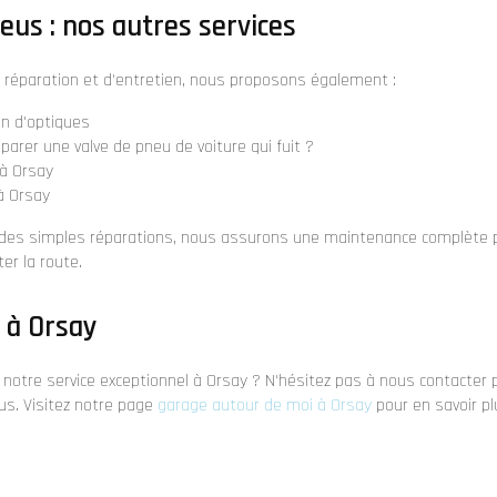
eus : nos autres services
e réparation et d'entretien, nous proposons également :
on d'optiques
arer une valve de pneu de voiture qui fuit ?
à Orsay
 Orsay
 des simples réparations, nous assurons une maintenance complète p
ter la route.
 à Orsay
de notre service exceptionnel à Orsay ? N'hésitez pas à nous contacter 
us. Visitez notre page
garage autour de moi à Orsay
pour en savoir pl