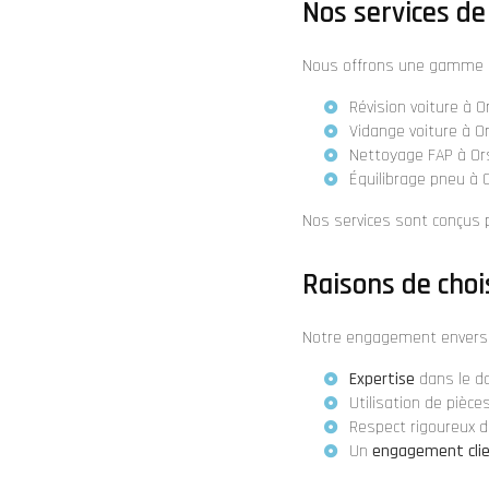
Nos services de
Nous offrons une gamme de 
Révision voiture à O
Vidange voiture à O
Nettoyage FAP à Or
Équilibrage pneu à 
Nos services sont conçus p
Raisons de choi
Notre engagement envers 
Expertise
dans le do
Utilisation de pièc
Respect rigoureux 
Un
engagement cli