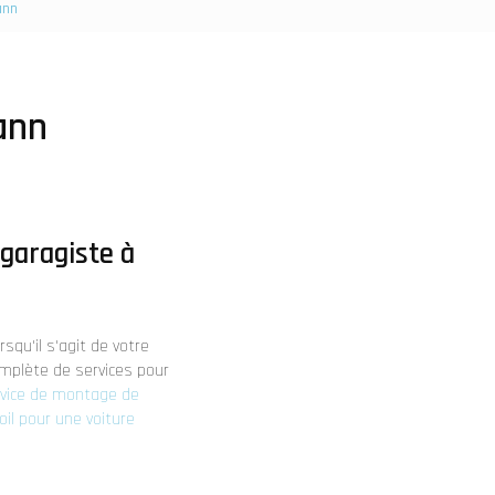
ann
ann
 garagiste à
squ'il s'agit de votre
mplète de services pour
vice de montage de
oil pour une voiture