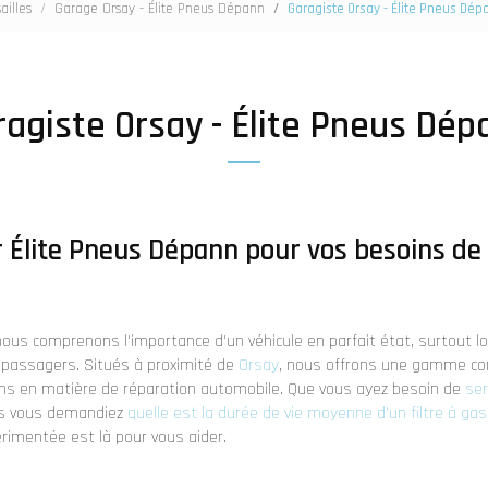
ailles
Garage Orsay - Élite Pneus Dépann
Garagiste Orsay - Élite Pneus Dép
ragiste Orsay - Élite Pneus Dép
r Élite Pneus Dépann pour vos besoins de
nous comprenons l'importance d'un véhicule en parfait état, surtout lor
s passagers. Situés à proximité de
Orsay
, nous offrons une gamme co
ns en matière de réparation automobile. Que vous ayez besoin de
ser
s vous demandiez
quelle est la durée de vie moyenne d'un filtre à gas
érimentée est là pour vous aider.