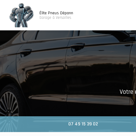
Navigatio
Aller
au
Élite Pneus Dépann
contenu
Garage à Versailles
principal
Votre 
07 49 15 39 02