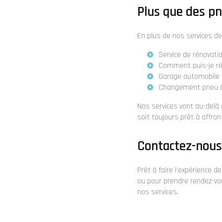
Plus que des pn
En plus de nos services d
Service de rénovati
Comment puis-je rép
Garage automobile 
Changement pneu à
Nos services vont au-delà
soit toujours prêt à affron
Contactez-nous
Prêt à faire l'expérience 
ou pour prendre rendez-vo
nos services.