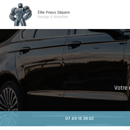
Navigatio
Aller
au
Élite Pneus Dépann
contenu
Garage à Versailles
principal
Votre 
07 49 15 39 02