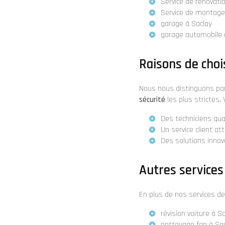
Service de rénovati
Service de montag
garage à Saclay
garage automobile 
Raisons de choi
Nous nous distinguons pa
sécurité
les plus strictes. 
Des techniciens qua
Un service client at
Des solutions inno
Autres services
En plus de nos services d
révision voiture à S
nettoyage fap à Sa