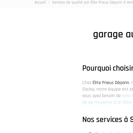
Accueil
Services de qualité par Élite Pneus Dépann à Vers
garage au
Pourquoi choisi
Chez
Élite Pneus Dépann
,
Saclay, notre équipe est p
vous ayez besoin de
faire
de vie moyenne d'un filtre 
Nos services à 