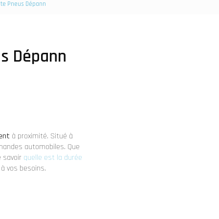
lite Pneus Dépann
eus Dépann
ent
à proximité. Situé à
demandes automobiles. Que
 savoir
quelle est la durée
 à vos besoins.