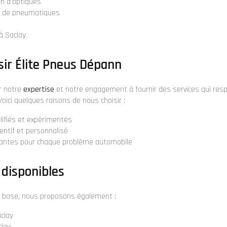
on d'optiques
e de pneumatiques
à Saclay
sir Élite Pneus Dépann
r notre
expertise
et notre engagement à fournir des services qui res
Voici quelques raisons de nous choisir :
lifiés et expérimentés
tentif et personnalisé
vantes pour chaque problème automobile
 disponibles
e base, nous proposons également :
aclay
clay