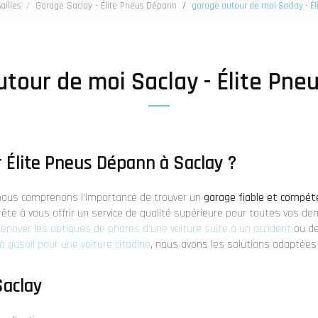
ailles
Garage Saclay - Élite Pneus Dépann
garage autour de moi Saclay - É
tour de moi Saclay - Élite Pn
r Élite Pneus Dépann à Saclay ?
 nous comprenons l'importance de trouver un
garage fiable et compét
rête à vous offrir un service de qualité supérieure pour toutes vos 
 rénover les optiques de phares d'une voiture suite à un accident
ou de
à gasoil pour une voiture citadine
, nous avons les solutions adaptées
Saclay