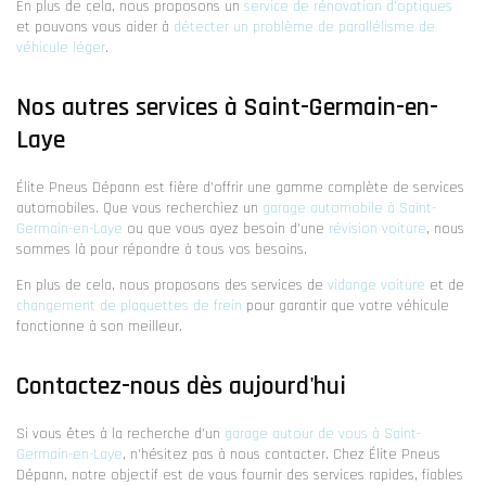
En plus de cela, nous proposons un
service de rénovation d'optiques
et pouvons vous aider à
détecter un problème de parallélisme de
véhicule léger
.
Nos autres services à Saint-Germain-en-
Laye
Élite Pneus Dépann est fière d'offrir une gamme complète de services
automobiles. Que vous recherchiez un
garage automobile à Saint-
Germain-en-Laye
ou que vous ayez besoin d'une
révision voiture
, nous
sommes là pour répondre à tous vos besoins.
En plus de cela, nous proposons des services de
vidange voiture
et de
changement de plaquettes de frein
pour garantir que votre véhicule
fonctionne à son meilleur.
Contactez-nous dès aujourd'hui
Si vous êtes à la recherche d'un
garage autour de vous à Saint-
Germain-en-Laye
, n'hésitez pas à nous contacter. Chez Élite Pneus
Dépann, notre objectif est de vous fournir des services rapides, fiables