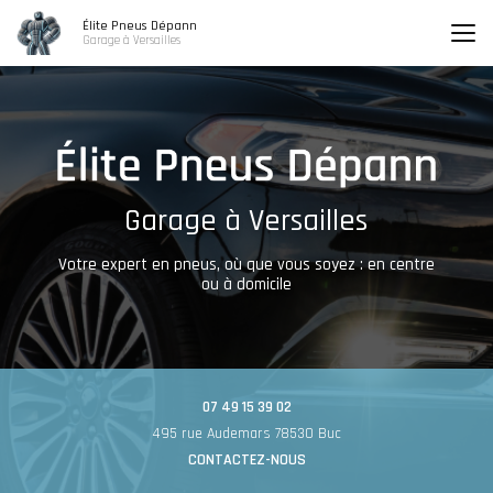
Aller
Élite Pneus Dépann
au
Garage à Versailles
contenu
principal
Garage à Versailles
Votre expert en pneus, où que vous soyez : en centre
ou à domicile
07 49 15 39 02
495 rue Audemars 78530 Buc
CONTACTEZ-NOUS