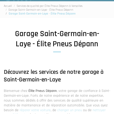
Accueil
Services de qualité par Élite Pneus Dépann à Versailles
Garage Saint-Germain-en-Laye - Élite Pneus Dépann
Garage Saint-Germain-en-Laye - Élite Pneus Dépann
Garage Saint-Germain-en-
Laye - Élite Pneus Dépann
Découvrez les services de notre garage à
Saint-Germain-en-Laye
Bienvenue chez
Élite Pneus Dépann
, votre garage de confiance à Saint-
Germain-en-Laye. Forts de notre expérience et de notre expertise,
nous sommes dédiés à offrir des services de qualité supérieure en
matière de maintenance et de réparation automobile. Que vous ayez
besoin de
réparer votre voiture
, de
changer un pneu
ou de
nettoyer