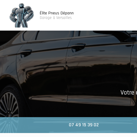
Navigatio
Aller
au
Élite Pneus Dépann
contenu
Garage à Versailles
principal
Votre 
07 49 15 39 02