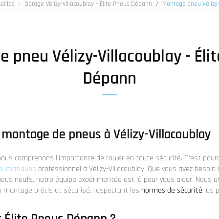
ailles
Garage Vélizy-Villacoublay - Élite Pneus Dépann
Montage pneu Vélizy-
 pneu Vélizy-Villacoublay - Éli
Dépann
 montage de pneus à Vélizy-Villacoublay
 nous comprenons l'importance de rouler en toute sécurité. C'est pou
neumatiques
professionnel à Vélizy-Villacoublay. Que vous ayez besoin
eus neufs, notre équipe expérimentée est là pour vous aider. Nous 
 montage précis et sécurisé, respectant les
normes de sécurité
les p
r Élite Pneus Dépann ?