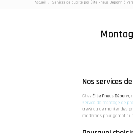
Accueil
Services de qualité par Élite Pneus Dépann à Vers
Montage
Nos services de
Chez
Élite Pneus Dépann
,
service de montage de p
crevé ou de monter des pn
modernes pour garantir un
Pourquoi choisi