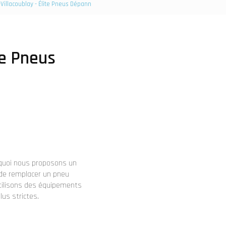
Villacoublay - Élite Pneus Dépann
te Pneus
rquoi nous proposons un
 de remplacer un pneu
utilisons des équipements
lus strictes.