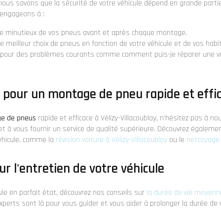
ous savons que la sécurité de votre véhicule dépend en grande partie
 engageons à :
ôle minutieux de vos pneus avant et après chaque montage.
le meilleur choix de pneus en fonction de votre véhicule et de vos hab
ns pour des problèmes courants comme
comment puis-je réparer une va
 pour un montage de pneu rapide et effi
e de pneus
rapide et efficace à Vélizy-Villacoublay, n'hésitez pas à n
r et à vous fournir un service de qualité supérieure. Découvrez égaleme
véhicule, comme la
révision voiture à Vélizy-Villacoublay
ou le
nettoyage 
ur l'entretien de votre véhicule
ule en parfait état, découvrez nos conseils sur
la durée de vie moyenne
xperts sont là pour vous guider et vous aider à prolonger la durée de v