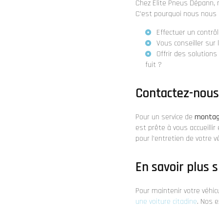
Chez Élite Pneus Dépann, n
C'est pourquoi nous nous
Effectuer un contr
Vous conseiller sur 
Offrir des solutio
fuit ?
Contactez-nous
Pour un service de
montag
est prête à vous accueilli
pour l'entretien de votre 
En savoir plus s
Pour maintenir votre véhic
une voiture citadine
. Nos e