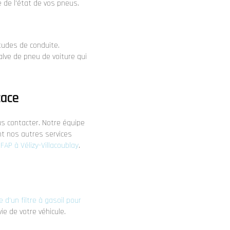
 de l'état de vos pneus.
itudes de conduite.
lve de pneu de voiture qui
cace
ous contacter. Notre équipe
nt nos autres services
FAP à Vélizy-Villacoublay
.
 d'un filtre à gasoil pour
ie de votre véhicule.