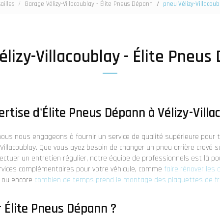
ailles
Garage Vélizy-Villacoublay - Élite Pneus Dépann
pneu Vélizy-Villacoub
élizy-Villacoublay - Élite Pneus
ertise d'Élite Pneus Dépann à Vélizy-Villa
 nous nous engageons à fournir un service de qualité supérieure pour 
Villacoublay. Que vous ayez besoin de changer un pneu arrière crevé su
ctuer un entretien régulier, notre équipe de professionnels est là po
rvices complémentaires pour votre véhicule, comme
faire rénover les
ou encore
combien de temps prend le montage des plaquettes de fre
r Élite Pneus Dépann ?