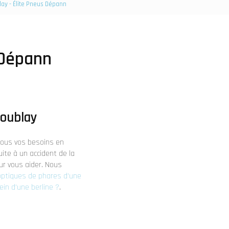
lay - Élite Pneus Dépann
 Dépann
coublay
tous vos besoins en
ite à un accident de la
ur vous aider. Nous
 optiques de phares d'une
in d'une berline ?
.