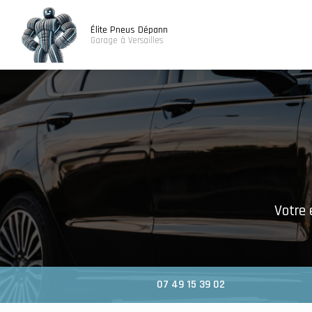
Navigatio
Aller
au
Élite Pneus Dépann
contenu
Garage à Versailles
principal
Votre 
07 49 15 39 02