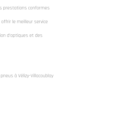
es prestations conformes
ffrir le meilleur service
ion d'optiques
et des
neus à Vélizy-Villacoublay