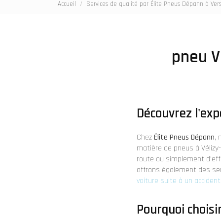
Accueil
Services de qualité par Élite Pneus Dépann à Vers
pneu V
Découvrez l'exp
Chez
Élite Pneus Dépann
,
matière de pneus à Vélizy-
route ou simplement d'effe
offrons également des se
voiture suite à un accident
Pourquoi choisi