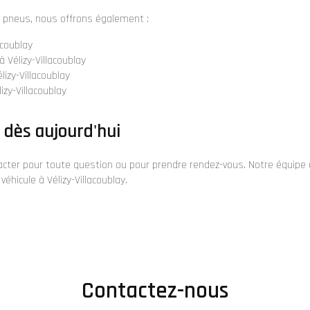
e pneus, nous offrons également :
acoublay
 Vélizy-Villacoublay
lizy-Villacoublay
zy-Villacoublay
 dès aujourd'hui
cter pour toute question ou pour prendre rendez-vous. Notre équipe e
véhicule à Vélizy-Villacoublay.
Contactez-nous