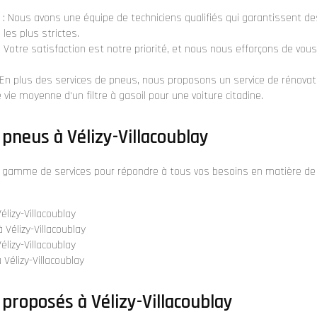
: Nous avons une équipe de techniciens qualifiés qui garantissent d
les plus strictes.
: Votre satisfaction est notre priorité, et nous nous efforçons de vous o
 En plus des services de pneus, nous proposons un
service de rénovat
 vie moyenne d'un filtre à gasoil pour une voiture citadine
.
 pneus à Vélizy-Villacoublay
gamme de services pour répondre à tous vos besoins en matière de p
lizy-Villacoublay
élizy-Villacoublay
élizy-Villacoublay
Vélizy-Villacoublay
 proposés à Vélizy-Villacoublay