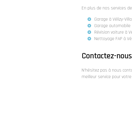
En plus de nos services d
Garage à Vélizy-Vill
Garage automobile à
Révision voiture à Vé
Nettoyage FAP à Véli
Contactez-nous
N'hésitez pas à nous conta
meilleur service pour votre 