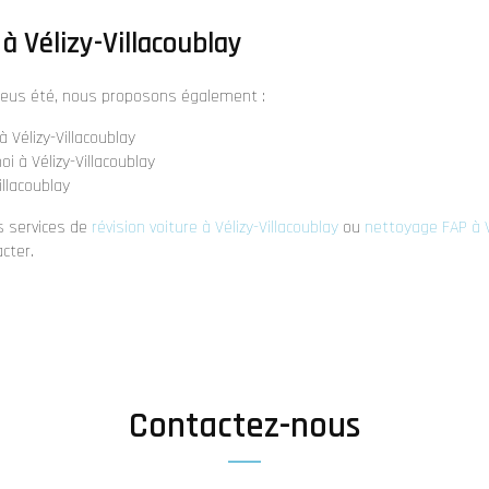
à Vélizy-Villacoublay
neus été, nous proposons également :
 Vélizy-Villacoublay
i à Vélizy-Villacoublay
illacoublay
s services de
révision voiture à Vélizy-Villacoublay
ou
nettoyage FAP à V
cter.
Contactez-nous