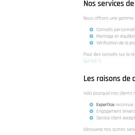
Nos services de
Nous offrons une gamme c
Conseils personnali
Montage et équilibr
Vérification de la p
Pour des conseils sur la r
qui fuit ?
.
Les raisons de 
Voici pourquoi nos clients
Expertise
reconnue e
Engagement envers
Service client excep
Découvrez nos autres ser