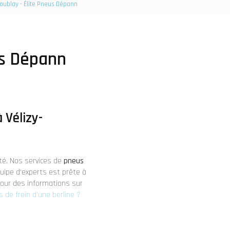
coublay - Élite Pneus Dépann
us Dépann
 Vélizy-
té. Nos services de
pneus
quipe d'experts est prête à
Pour des informations sur
de frein d'une berline ?