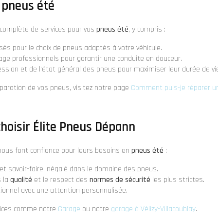
 pneus été
omplète de services pour vos
pneus été
, y compris :
sés pour le choix de pneus adaptés à votre véhicule.
age professionnels pour garantir une conduite en douceur.
ression et de l'état général des pneus pour maximiser leur durée de vi
éparation de vos pneus, visitez notre page
Comment puis-je réparer un
choisir Élite Pneus Dépann
 nous font confiance pour leurs besoins en
pneus été
:
t savoir-faire inégalé dans le domaine des pneus.
 la
qualité
et le respect des
normes de sécurité
les plus strictes.
tionnel avec une attention personnalisée.
vices comme notre
Garage
ou notre
garage à Vélizy-Villacoublay
.