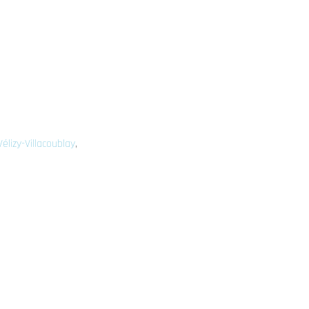
élizy-Villacoublay
,