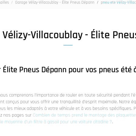
ailles
Garage Vélizy-Villacoublay - Élite Pneus Dépann
pneu ete Vélizy-Villa
 Vélizy-Villacoublay - Élite Pne
r Élite Pneus Dépann pour vos pneus été à
 nous comprenons l'importance de rouler en toute sécurité pendant l'é
ont conçus pour vous offrir une tranquillité d'esprit maximale. Notre é
neus les mieux adaptés à votre véhicule et à vos besoins spécifiques. 
tez nos pages sur
Combien de temps prend le montage des plaquettes 
ie moyenne d'un filtre à gasoil pour une voiture citadine ?
.