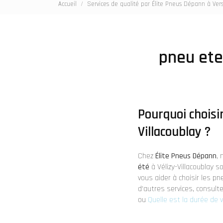
Accueil
Services de qualité par Élite Pneus Dépann à Vers
pneu ete
Pourquoi choisi
Villacoublay ?
Chez
Élite Pneus Dépann
,
été
à Vélizy-Villacoublay s
vous aider à choisir les p
d'autres services, consul
ou
Quelle est la durée de v