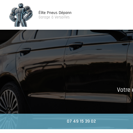
Navigatio
Aller
au
Élite Pneus Dépann
contenu
Garage à Versailles
principal
Votre 
07 49 15 39 02