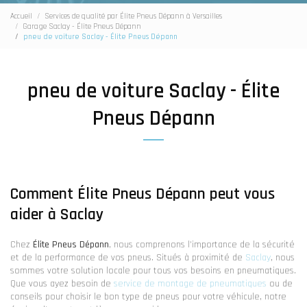
Accueil
Services de qualité par Élite Pneus Dépann à Versailles
Garage Saclay - Élite Pneus Dépann
pneu de voiture Saclay - Élite Pneus Dépann
pneu de voiture Saclay - Élite
Pneus Dépann
Comment Élite Pneus Dépann peut vous
aider à Saclay
Chez
Élite Pneus Dépann
, nous comprenons l'importance de la sécurité
et de la performance de vos pneus. Situés à proximité de
Saclay
, nous
sommes votre solution locale pour tous vos besoins en pneumatiques.
Que vous ayez besoin de
service de montage de pneumatiques
ou de
conseils pour choisir le bon type de pneus pour votre véhicule, notre