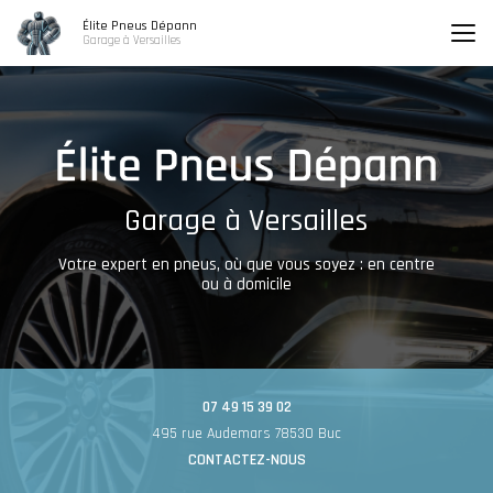
Aller
Élite Pneus Dépann
au
Garage à Versailles
contenu
principal
Garage à Versailles
Votre expert en pneus, où que vous soyez : en centre
ou à domicile
07 49 15 39 02
495 rue Audemars 78530 Buc
CONTACTEZ-NOUS