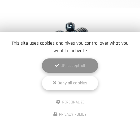
This site uses cookies and gives you control over what you
want to activate
OK, accept all
Élite Pneus Dépann
Deny all cookies
Garage à Versailles
495 rue Audemars
78530 Buc
PERSONALIZE
07 49 15 39 02
PRIVACY POLICY
Lundi au dimanche :
8h00 - 22h00
Suivez-nous sur les réseaux sociaux