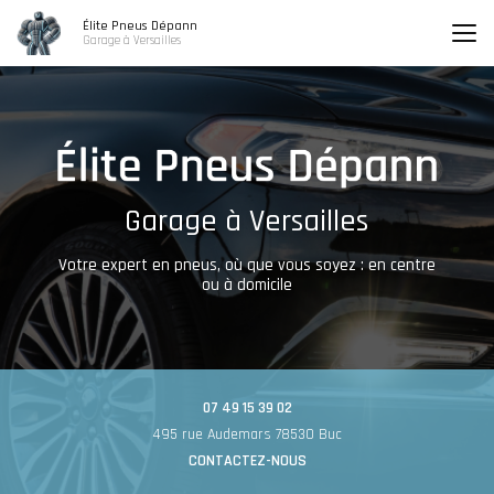
Aller
Élite Pneus Dépann
au
Garage à Versailles
contenu
principal
Garage à Versailles
Votre expert en pneus, où que vous soyez : en centre
ou à domicile
07 49 15 39 02
495 rue Audemars 78530 Buc
CONTACTEZ-NOUS