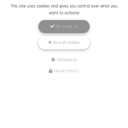
This site uses cookies and gives you control over what you
want to activate
OK, accept all
Deny all cookies
PERSONALIZE
PRIVACY POLICY
Élite Pneus Dépann
Garage à Versailles
495 rue Audemars
78530 Buc
07 49 15 39 02
Lundi au dimanche :
8h00 - 22h00