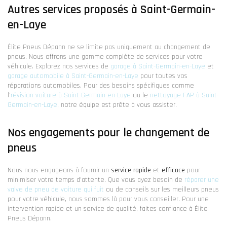
Autres services proposés à Saint-Germain-
en-Laye
Élite Pneus Dépann ne se limite pas uniquement au changement de
pneus. Nous offrons une gamme complète de services pour votre
véhicule. Explorez nos services de
garage à Saint-Germain-en-Laye
et
garage automobile à Saint-Germain-en-Laye
pour toutes vos
réparations automobiles. Pour des besoins spécifiques comme
l'
révision voiture à Saint-Germain-en-Laye
ou le
nettoyage FAP à Saint-
Germain-en-Laye
, notre équipe est prête à vous assister.
Nos engagements pour le changement de
pneus
Nous nous engageons à fournir un
service rapide
et
efficace
pour
minimiser votre temps d'attente. Que vous ayez besoin de
réparer une
valve de pneu de voiture qui fuit
ou de conseils sur les meilleurs pneus
pour votre véhicule, nous sommes là pour vous conseiller. Pour une
intervention rapide et un service de qualité, faites confiance à Élite
Pneus Dépann.