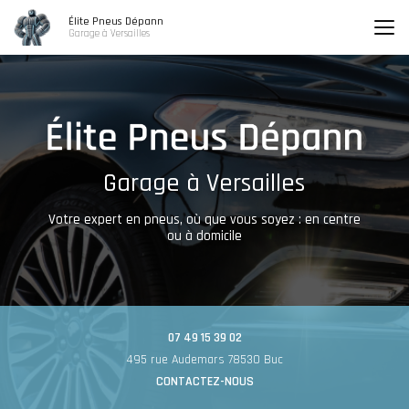
Aller
Élite Pneus Dépann
au
Garage à Versailles
contenu
principal
Garage à Versailles
Votre expert en pneus, où que vous soyez : en centre
ou à domicile
07 49 15 39 02
495 rue Audemars 78530 Buc
CONTACTEZ-NOUS