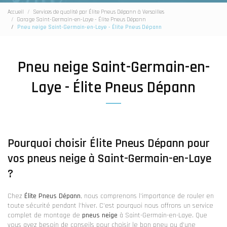
Accueil
Services de qualité par Élite Pneus Dépann à Versailles
Garage Saint-Germain-en-Laye - Élite Pneus Dépann
Pneu neige Saint-Germain-en-Laye - Élite Pneus Dépann
Pneu neige Saint-Germain-en-
Laye - Élite Pneus Dépann
Pourquoi choisir Élite Pneus Dépann pour
vos pneus neige à Saint-Germain-en-Laye
?
Chez
Élite Pneus Dépann
, nous comprenons l'importance de rouler en
toute sécurité pendant l'hiver. C'est pourquoi nous offrons un service
complet de montage de
pneus neige
à Saint-Germain-en-Laye. Que
vous ayez besoin de conseils pour choisir le bon pneu ou d'une