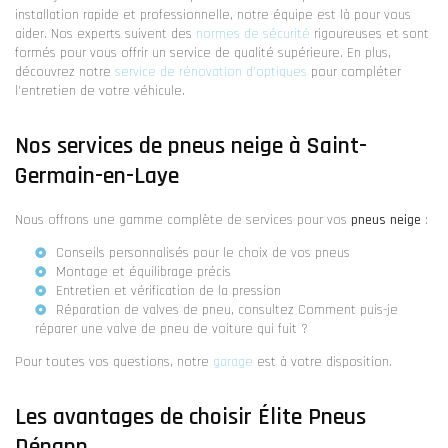
installation rapide et professionnelle, notre équipe est là pour vous
aider. Nos experts suivent des
normes de sécurité
rigoureuses et sont
formés pour vous offrir un service de qualité supérieure. En plus,
découvrez notre
service de rénovation d'optiques
pour compléter
l'entretien de votre véhicule.
Nos services de pneus neige à Saint-
Germain-en-Laye
Nous offrons une gamme complète de services pour vos
pneus neige
:
Conseils personnalisés pour le choix de vos pneus
Montage et équilibrage précis
Entretien et vérification de la pression
Réparation de valves de pneu, consultez
Comment puis-je
réparer une valve de pneu de voiture qui fuit ?
Pour toutes vos questions, notre
garage
est à votre disposition.
Les avantages de choisir Élite Pneus
Dépann