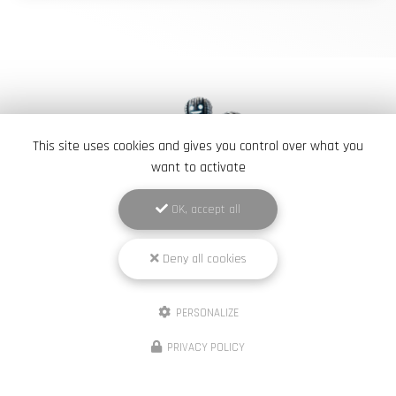
This site uses cookies and gives you control over what you
want to activate
OK, accept all
Élite Pneus Dépann
Deny all cookies
Garage à Versailles
495 rue Audemars
PERSONALIZE
78530 Buc
07 49 15 39 02
PRIVACY POLICY
Lundi au dimanche :
8h00 - 22h00