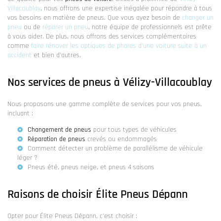
Villacoublay
, nous offrons une expertise inégalée pour répondre à tous
vos besoins en matière de pneus. Que vous ayez besoin de
changer un
pneu
ou de
réparer un pneu
, notre équipe de professionnels est prête
à vous aider. De plus, nous offrons des services complémentaires
comme
faire rénover les optiques de phares d'une voiture suite à un
accident
et bien d'autres.
Nos services de pneus à Vélizy-Villacoublay
Nous proposons une gamme complète de services pour vos pneus,
incluant :
Changement de pneus
pour tous types de véhicules
Réparation de pneus
crevés ou endommagés
Comment détecter un problème de parallélisme de véhicule
léger ?
Pneus été
,
pneus neige
, et
pneus 4 saisons
Raisons de choisir Élite Pneus Dépann
Opter pour Élite Pneus Dépann, c'est choisir :