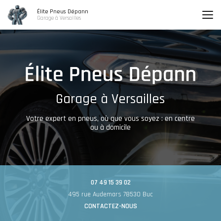
Aller
Élite Pneus Dépann
au
Garage à Versailles
contenu
principal
Garage à Versailles
Votre expert en pneus, où que vous soyez : en centre
ou à domicile
07 49 15 39 02
495 rue Audemars 78530 Buc
CONTACTEZ-NOUS