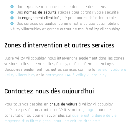
Une
expertise
reconnue dans le domaine des pneus
Des
normes de sécurité
strictes pour garantir votre sécurité
Un
engagement client
inégalé pour une satisfaction totale
Des services de qualité, comme notre
garage automobile à
Vélizy-Villacoublay
et
garage autour de moi à Vélizy-Villacoublay
Zones d'intervention et autres services
Outre Vélizy-Villacoublay, nous intervenons également dans les zones
voisines telles que Versailles, Saclay, et Saint-Germain-en-Laye.
Découvrez également nos autres services comme la
révision voiture à
Vélizy-Villacoublay
et le
nettoyage FAP à Vélizy-Villacoublay
.
Contactez-nous dès aujourd'hui
Pour tous vos besoins en
pneus de voiture
à Vélizy-Villacoublay,
n'hésitez pas à nous contacter. Visitez notre
garage
pour une
consultation ou pour en savoir plus sur
quelle est la durée de vie
moyenne d'un filtre à gasoil pour une voiture citadine ?