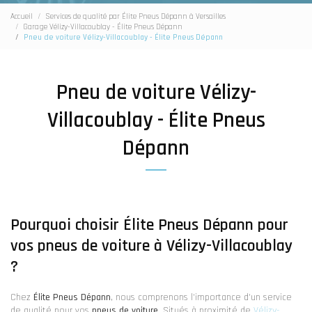
Accueil
Services de qualité par Élite Pneus Dépann à Versailles
Garage Vélizy-Villacoublay - Élite Pneus Dépann
Pneu de voiture Vélizy-Villacoublay - Élite Pneus Dépann
Pneu de voiture Vélizy-
Villacoublay - Élite Pneus
Dépann
Pourquoi choisir Élite Pneus Dépann pour
vos pneus de voiture à Vélizy-Villacoublay
?
Chez
Élite Pneus Dépann
, nous comprenons l'importance d'un service
de qualité pour vos
pneus de voiture
. Situés à proximité de
Vélizy-