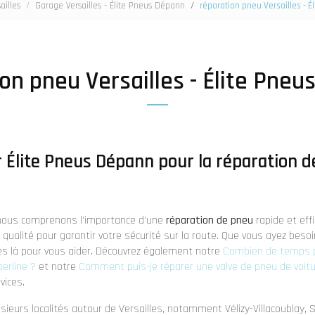
ailles
Garage Versailles - Élite Pneus Dépann
réparation pneu Versailles - 
on pneu Versailles - Élite Pne
r Élite Pneus Dépann pour la réparation d
 nous comprenons l'importance d'une
réparation de pneu
rapide et effi
 qualité pour garantir votre sécurité sur la route. Que vous ayez beso
s là pour vous aider. Découvrez également notre
Combien de temps 
berline ?
et notre
Comment puis-je réparer une valve de pneu de voitur
vices.
ieurs localités autour de Versailles, notamment Vélizy-Villacoublay, 