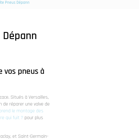
Élite Pneus Dépann
us Dépann
e vos pneus à
cace. Situés à Versailles,
in de réparer une valve de
prend le montage des
e qui fuit ?
pour plus
Saclay, et Saint-Germain-