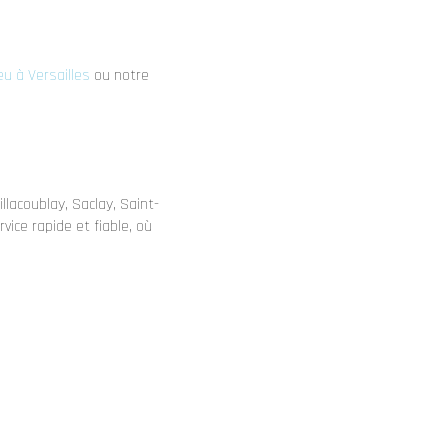
 à Versailles
ou notre
lacoublay, Saclay, Saint-
vice rapide et fiable, où