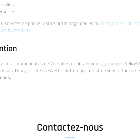
sailles
rsailles
os services de pneus, visitez notre page dédiée au
changement de pneu
ure à Versailles
.
ntion
r les communautés de Versailles et des environs, y compris Vélizy-Vil
sas, Orsay, et Gif-sur-Yvette. Notre objectif est de vous offrir un ser
zones.
Contactez-nous