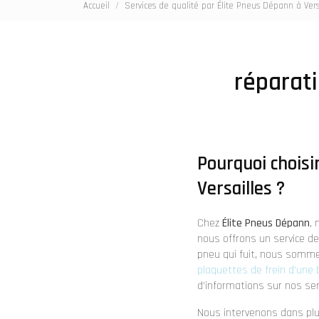
Accueil
Services de qualité par Élite Pneus Dépann à Vers
réparati
Pourquoi choisi
Versailles ?
Chez
Élite Pneus Dépann
,
nous offrons un service de
pneu qui fuit, nous somme
plaquettes de frein d'une 
d'informations sur nos ser
Nous intervenons dans plus