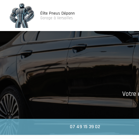
Navigatio
Aller
au
Élite Pneus Dépann
contenu
Garage à Versailles
principal
Votre 
07 49 15 39 02