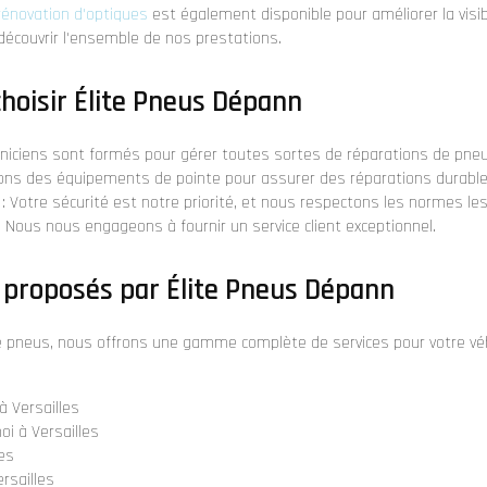
rénovation d'optiques
est également disponible pour améliorer la visibi
écouvrir l'ensemble de nos prestations.
choisir Élite Pneus Dépann
niciens sont formés pour gérer toutes sortes de réparations de pneu
sons des équipements de pointe pour assurer des réparations durable
: Votre sécurité est notre priorité, et nous respectons les normes les
: Nous nous engageons à fournir un service client exceptionnel.
 proposés par Élite Pneus Dépann
de pneus, nous offrons une gamme complète de services pour votre véh
 Versailles
i à Versailles
les
ersailles