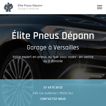
Aller
Élite Pneus Dépann
au
Garage à Versailles
contenu
principal
Garage à Versailles
Votre expert en pneus, où que vous soyez : en centre
ou à domicile
07 49 15 39 02
495 rue Audemars 78530 Buc
CONTACTEZ-NOUS