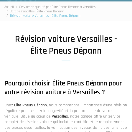
Accueil
Services de qualité par Élite Pneus Dépann à Versailles
Garage Versailles - Élite Pneus Dépann
Révision voiture Versailles - Élite Pneus Dépann
Révision voiture Versailles -
Élite Pneus Dépann
Pourquoi choisir Élite Pneus Dépann pour
votre révision voiture à Versailles ?
Chez
Élite Pneus Dépann
, nous comprenons l'importance d'une révision
régulière pour assurer la longévité et la performance de votre
véhicule. Situé au cœur de
Versailles
, notre garage offre un service
complet de révision voiture qui inclut le contrôle et le remplacement
des pièces essentielles, la vérification des niveaux de fluides, ainsi que